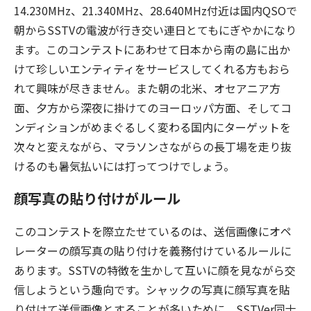
14.230MHz、21.340MHz、28.640MHz付近は国内QSOで
朝からSSTVの電波が行き交い連日とてもにぎやかになり
ます。このコンテストにあわせて日本から南の島に出か
けて珍しいエンティティをサービスしてくれる方もおら
れて興味が尽きません。また朝の北米、オセアニア方
面、夕方から深夜に掛けてのヨーロッパ方面、そしてコ
ンディションがめまぐるしく変わる国内にターゲットを
次々と変えながら、マラソンさながらの長丁場を走り抜
けるのも暑気払いには打ってつけでしょう。
顔写真の貼り付けがルール
このコンテストを際立たせているのは、送信画像にオペ
レーターの顔写真の貼り付けを義務付けているルールに
あります。SSTVの特徴を生かして互いに顔を見ながら交
信しようという趣向です。シャックの写真に顔写真を貼
り付けて送信画像とすることが多いために、SSTVer同士