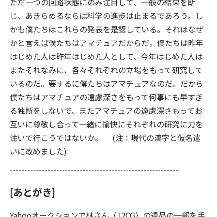
ただ一つの回路状態にのみ注目して、一般の結果を断
じ、あきらめるならば科学の進歩は止まるであろう。し
かも僕たちはこれらの発表を是認している。それはなぜ
かと言えば僕たちはアマチュアだからだ。僕たちは昨年
はじめた人は昨年はじめた人として、今年はじめた人は
またそれなみに、各々それぞれの立場をもって研究して
いるのだ。要するに僕たちはアマチュアなのだ。だから
僕たちはアマチュアの遠慮深さをもって何事にも早すぎ
る独断をしないで、またアマチュアの遠慮深さもってお
互いに尊敬し合って一緒に愉快にそれぞれの研究に力を
注いで行こうではないか。 (注：現代の漢字と仮名遣
いに改めました)
----------------------------------------------------------
[あとがき]
Yahooオークションで林さん（J2CG）の遺品の一部を手