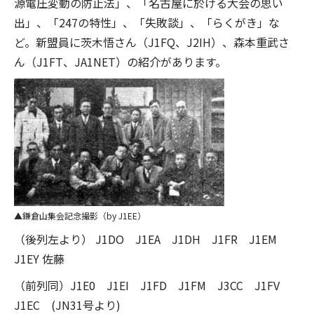
源電圧変動の防止法」、「名古屋に於ける大会の思い
出」、「247の特性」、「失敗談」、「らくがき」な
ど。新盟員に茨木悟さん（J1FQ、J2IH）、森本重武さ
ん（J1FT、JA1NET）の紹介があります。
鎌倉山集会記念撮影（by J1EE）
（後列左より） J1DO J1EA J1DH J1FR J1EM
J1EY 佐藤
（前列同）J1E0 J1EI J1FD J1FM J3CC J1FV
J1EC (JN31号より)