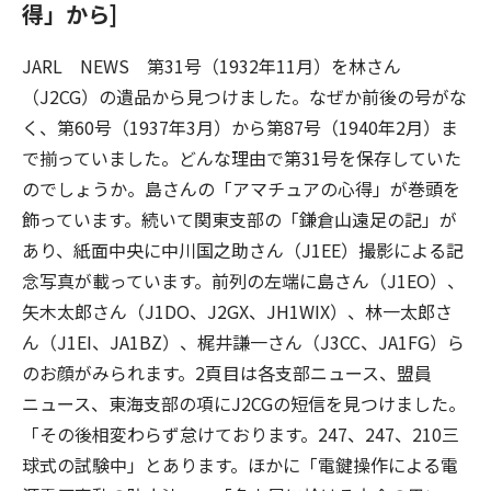
得」から]
JARL NEWS 第31号（1932年11月）を林さん
（J2CG）の遺品から見つけました。なぜか前後の号がな
く、第60号（1937年3月）から第87号（1940年2月）ま
で揃っていました。どんな理由で第31号を保存していた
のでしょうか。島さんの「アマチュアの心得」が巻頭を
飾っています。続いて関東支部の「鎌倉山遠足の記」が
あり、紙面中央に中川国之助さん（J1EE）撮影による記
念写真が載っています。前列の左端に島さん（J1EO）、
矢木太郎さん（J1DO、J2GX、JH1WIX）、林一太郎さ
ん（J1EI、JA1BZ）、梶井謙一さん（J3CC、JA1FG）ら
のお顔がみられます。2頁目は各支部ニュース、盟員
ニュース、東海支部の項にJ2CGの短信を見つけました。
「その後相変わらず怠けております。247、247、210三
球式の試験中」とあります。ほかに「電鍵操作による電