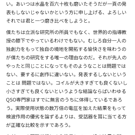
い。あいつは水晶を百六十枚も磨いたそうだが一頁の発
表もしないじゃないかという方に申し上げる、よろしい
それでは君と一つ磨き比べをしようと。
僕たちは立派な研究所の所員でもなく、世界的の指導教
授の膝下でやっているわけでもない。むしろ自分一人の
独創力をもって独自の境地を開拓する愉快さを味わうの
が僕たちの研究をする唯一の理由なのだ。それが先人の
やったと同じことになってもそのようなことは問題では
ない、要するに創作に違いない。発表するしないという
ことは 問題ではない。コイルが大きすぎても良くないし
小さすぎても良くないというような結論ならばいわゆる
QSO専門家はすでに無言のうちに体得しているであろ
う。実際使用状態の数万倍の電圧を加えた結果をもって
検波作用の優劣を論ずるよりは、受話器を耳に当てる方
が正確な比較を示すであろう。