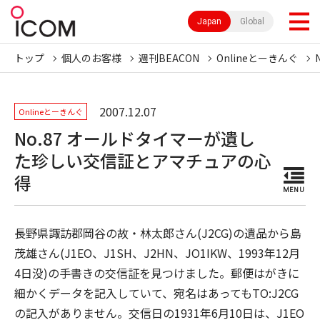
Japan
Global
トップ
個人のお客様
週刊BEACON
Onlineとーきんぐ
2007.12.07
Onlineとーきんぐ
No.87 オールドタイマーが遺し
た珍しい交信証とアマチュアの心
得
MENU
長野県諏訪郡岡谷の故・林太郎さん(J2CG)の遺品から島
茂雄さん(J1EO、J1SH、J2HN、JO1IKW、1993年12月
4日没)の手書きの交信証を見つけました。郵便はがきに
細かくデータを記入していて、宛名はあってもTO:J2CG
の記入がありません。交信日の1931年6月10日は、J1EO