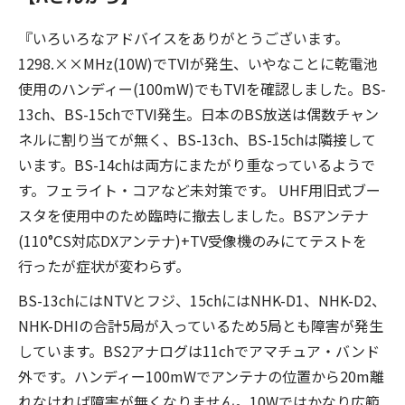
『いろいろなアドバイスをありがとうございます。
1298.××MHz(10W)でTVIが発生、いやなことに乾電池
使用のハンディー(100mW)でもTVIを確認しました。BS-
13ch、BS-15chでTVI発生。日本のBS放送は偶数チャン
ネルに割り当てが無く、BS-13ch、BS-15chは隣接して
います。BS-14chは両方にまたがり重なっているようで
す。フェライト・コアなど未対策です。 UHF用旧式ブー
スタを使用中のため臨時に撤去しました。BSアンテナ
(110°CS対応DXアンテナ)+TV受像機のみにてテストを
行ったが症状が変わらず。
BS-13chにはNTVとフジ、15chにはNHK-D1、NHK-D2、
NHK-DHIの合計5局が入っているため5局とも障害が発生
しています。BS2アナログは11chでアマチュア・バンド
外です。ハンディー100mWでアンテナの位置から20m離
れなければ障害が無くなりません。10Wではかなり広範