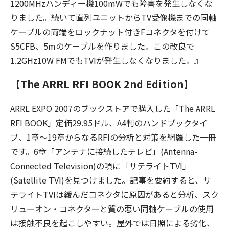
1200MHzハンディー機100mWでも障害を発生しなくな
りました。続いて直列ユニットからTV受像機までの同軸
ケーブルの両端をロックナット付きFコネクタを付けて
S5CFB、5mのケーブルを作りました。この改良で
1.2GHz10W FMでもTVIが発生しなくなりました。』
【The ARRL RFI BOOK 2nd Edition】
ARRL EXPO 2007のブックストアで購入した「The ARRL
RFI BOOK」定価29.95ドル、A4判のハンドブックタイ
プ、1章〜19章からなるRFIの分析と対策を網羅した一冊
です。6章「アンテナに接続したテレビ」(Antenna-
Connected Television)の項に「サテライトTVI」
(Satellite TVI)を見つけました。記事を要約すると、サ
テライトTVIは緩んだコネクタに原因があると分析、スク
リューオン・コネクターと質の悪い同軸ケーブルの使用
は接触不良を起こしやすい。屋外では日照による劣化、