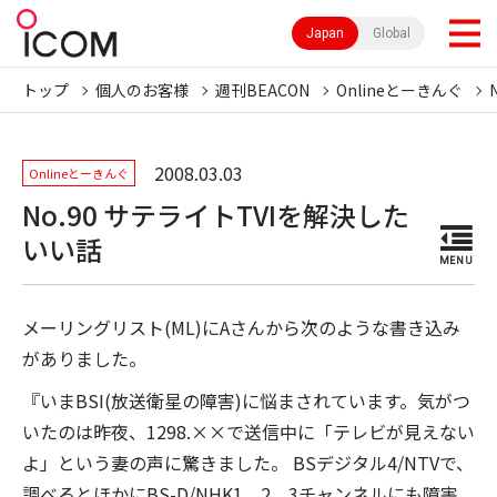
Japan
Global
トップ
個人のお客様
週刊BEACON
Onlineとーきんぐ
2008.03.03
Onlineとーきんぐ
No.90 サテライトTVIを解決した
いい話
MENU
メーリングリスト(ML)にAさんから次のような書き込み
がありました。
『いまBSI(放送衛星の障害)に悩まされています。気がつ
いたのは昨夜、1298.××で送信中に「テレビが見えない
よ」という妻の声に驚きました。 BSデジタル4/NTVで、
調べるとほかにBS-D/NHK1、2、3チャンネルにも障害