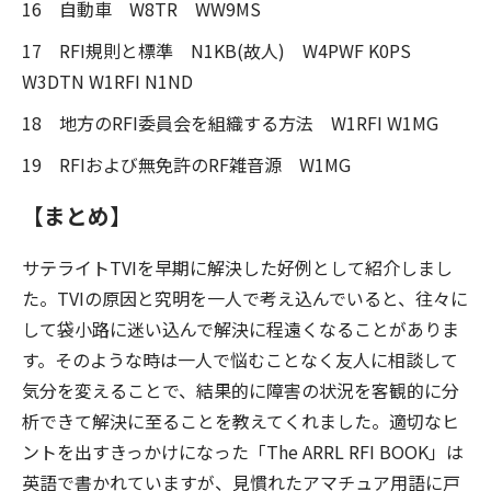
16 自動車 W8TR WW9MS
17 RFI規則と標準 N1KB(故人) W4PWF K0PS
W3DTN W1RFI N1ND
18 地方のRFI委員会を組織する方法 W1RFI W1MG
19 RFIおよび無免許のRF雑音源 W1MG
【まとめ】
サテライトTVIを早期に解決した好例として紹介しまし
た。TVIの原因と究明を一人で考え込んでいると、往々に
して袋小路に迷い込んで解決に程遠くなることがありま
す。そのような時は一人で悩むことなく友人に相談して
気分を変えることで、結果的に障害の状況を客観的に分
析できて解決に至ることを教えてくれました。適切なヒ
ントを出すきっかけになった「The ARRL RFI BOOK」は
英語で書かれていますが、見慣れたアマチュア用語に戸