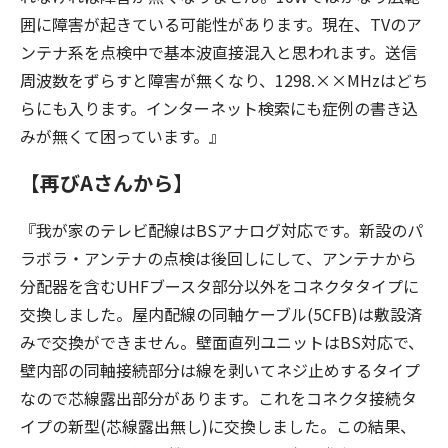
囲に障害が起きている可能性があります。現在、TVのア
ンテナ系を点検中で基本波直接混入と思われます。送信
周波数をずらすと障害が無くなり、1298.××MHzはどち
らにも入ります。インターネット検索にも症例の書き込
みが無くて困っています。』
【再びAさんから】
『我が家のテレビ配線はBSアナログ対応です。新設のパ
ラボラ・アンテナの点検は後回しにして、アンテナから
分配器を含むUHFブースタ部分以外をコネクタタイプに
交換しました。屋内配線の同軸ケーブル(5CFB)は敷設済
みで交換ができません。壁面直列ユニットはBS対応で、
壁内部の同軸接続部分は線を剥いてネジ止めするタイプ
なので芯線露出部分があります。これをコネクタ接続タ
イプの新型(芯線露出無し)に交換しました。この結果、