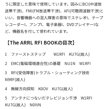
うに限定した意味で使用しています。因みにBCI(中波放
送帯干渉)、FMI(FM放送帯干渉)、AFI(可聴周波数干渉)と
いい、音響機器への混入障害の意味でステレオI、テープ
レコーダーI、アンプI、電子楽器I、DVDプレイヤーIな
ど、機器名を付して使われています。
【The ARRL RFI BOOKの目次】
1 ファーストステップ W1RFI KU7G(故人)
2 EMC(電磁環境適合性)の基礎 NU1N W1RFI
3 RFI(受信障害)トラブル・シューティング技術
N9RF(故人)
4 無線方向探知 K0OV KU7G(故人)
5 アンテナにつないだテレビジョン干渉 W1RFI
KU7G(故人) N0IVN