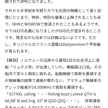
開されて評判になりました。
それから半世紀余を経た今でも伝説の映画として長く記
憶にとどまり、時折、特別な催事に上映されることもあ
り、NHKとWOWOWで放送されたこともあるようです。
今では幻の名画になりましたがDVD化が望まれるところ
です。残念ながら日本では計画はないようです。ただ
し、オリジナルのフランス語版はDailymotionで予告編
が見られます。
【解説】ノルウェーの沿岸から最短2日の北氷洋上に漁
船「リュテス号」が出漁していた。乗組員は12名。その
船内で次々と病気に倒れる。船舶無線で救助を要請する
が無線機の故障で連絡が取れない。アマチュア無線家の
ゲレック船長が14.300MHzで救助を要請する。
「SSTKXL calling ・・・fishing boat Lutece QTH is
lat,68’ N and ling. 02° W QSO QSQ・・・」 非常通信
をキャッチしたのはアフリカ・トーゴのタバンゴに住む