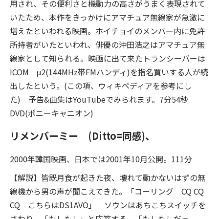
用され、その便利さと機動力の高さがうまく表現されて
いたため、本作をきっかけにアマチュア無線家が急激に
増えたといわれる映画。ホイチョイのメンバー内に免許
所持者がいたといわれ、俳優の沖田浩之はアマチュア無
線家として知られる。映画に出て来たトランシーバーは
ICOM μ2(144MHz帯FMハンディ)を指名買いする人が続
出したという。(この項、ウィキペディアを参考にし
た) 予告&曲集はYouTubeでみられます。7分54秒
DVD(ポニーキャニオン)
リメンバーミー (Ditto=同感)、
2000年韓国映画、日本では2001年10月公開。111分
【解説】皆既月食が起きた夜、壊れて動かないはずの無
線機から男の声が聞こえてきた。「コーリング CQ CQ
CQ こちらはDS1AVO」 ソウンはあちこちスイッチを
さわり、「もしもし」と応答する。「もしもしだっ