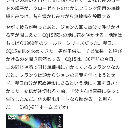
ジョンの思いを自然と父に向かわせた。幼なじみのゴー
ドの親子が、クローゼットのなかにフランク愛用の無線
機をみつけ、昔を懐かしみながら無線機を設置する。
やがて彼らが帰ったあと、ジョンの耳に電波で呼びかけ
る声が聞こえた。CQ15野球の話に花を咲かせる。話題は
もっぱら1969年のワールド・シリーズだった。翌日、
CQ15交信を求めてきた。男が子供に「チビ隊長」と呼び
かけるのを聞き愕然とする。CQ15は、30年前の今日、
この同じ場所で同じ無線機に向かっているフランクなの
だと。フランクは頭からジョンの言葉を信じようとせ
ず、翌日自分が死ぬ運命にあるという話にも耳を貸さな
かった。交信が途切れる寸前、「父さんは直感に従って
失敗したんだ。他の脱出ルートなら助かる」 と叫ん
だ。 DVD(松竹ホームビデオ)