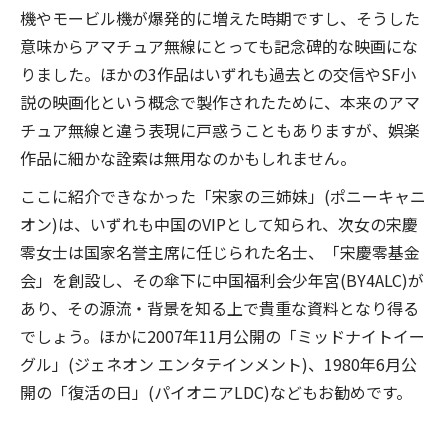
機やモービル機が爆発的に増えた時期ですし、そうした
意味からアマチュア無線にとっても記念碑的な映画にな
りました。ほかの3作品はいずれも過去との交信やSF小
説の映画化という概念で製作されたために、本来のアマ
チュア無線と違う表現に戸惑うこともありますが、娯楽
作品に細かな詮索は無用なのかもしれません。
ここに紹介できなかった「宋家の三姉妹」(ポニーキャニ
オン)は、いずれも中国のVIPとして知られ、次女の宋慶
零女士は国家名誉主席に任じられた名士、「宋慶零基金
会」を創設し、その傘下に中国福利会少年宮(BY4ALC)が
あり、その源流・背景を知る上で貴重な資料となり得る
でしょう。ほかに2007年11月公開の「ミッドナイトイー
グル」(ジェネオン エンタテインメント)、1980年6月公
開の「復活の日」(パイオニアLDC)などもお勧めです。