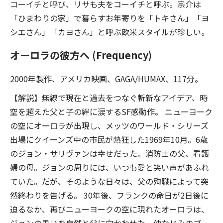
コーイチと呼び、リサも夫をコーイチと呼ぶ。宗介は
「ひまわりの家」で暮らすお年寄りを「トキさん」「ヨ
シエさん」「カヨさん」と呼ぶ欧米スタイルが珍しい。
オーロラの彼方へ (Frequency)
2000年製作、アメリカ映画、GAGA/HUMAX、117分。
【解説】無線で現在と過去をつなぐ斬新なアイデア、時
空を超えた父と子の絆に涙するSF感動作。 ニューヨーク
の空にオーロラが出現し、メッツのワールド・シリーズ
出場にクイーンズ中の市民が熱狂した1969年10月。6歳
のジョン・サリヴァンは幸せだった。消防士の父、看護
婦の母。ジョンの周りには、いつも愛と笑い声があふれ
ていた。だが、そのような日々は、父の殉職によって突
然終わりを告げる。 30年後、フランクの命日が2日後に
迫るなか、再びニューヨークの空に現れたオーロラは、