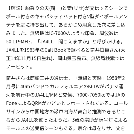
【解説】船乗りの夫(耕一)と妻(リサ)が交信するシーンで
ポール付きのキャパシティハット付きV型ダイポールアン
テナを庭に持ち出して、あらかじめ用意した穴に差し込
みました。無線機はIC-7000のような印象、周波数は
50.119MHz、「JA4LL 聞こえますか」と呼びかける。
JA4LLを1963年のCall Bookで調べると筒井笹臣さん(大
正14年11月15日生れ)、岡山県玉島市、無線局検索では
ノーヒット。
筒井さんは商船三井の通信士、「無線と実験」1958年2
月号に40mバンドでカルフォルニアのK6DVがパナマ運
河を航行中のJA4LL/MMと交信、7000-7050kcではJAの
FoneによるQRMがひどいとレポートされている。コール
サインから中国地方の瀬戸内海が舞台と推測できるとこ
ろからJA4LLを使ったようだ。5歳の宗助が信号灯による
モールスの送受信シーンもある。宗介は母をリサ、父を