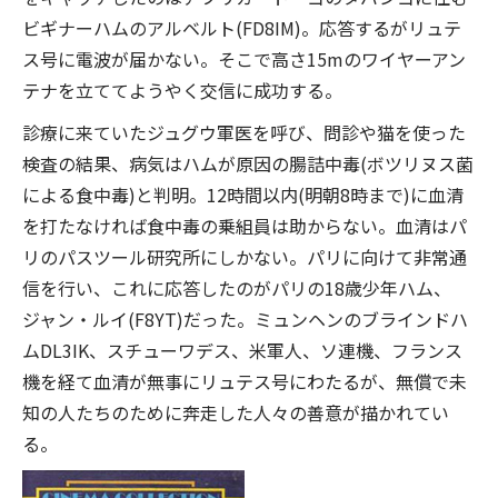
ビギナーハムのアルベルト(FD8IM)。応答するがリュテ
ス号に電波が届かない。そこで高さ15mのワイヤーアン
テナを立ててようやく交信に成功する。
診療に来ていたジュグウ軍医を呼び、問診や猫を使った
検査の結果、病気はハムが原因の腸詰中毒(ボツリヌス菌
による食中毒)と判明。12時間以内(明朝8時まで)に血清
を打たなければ食中毒の乗組員は助からない。血清はパ
リのパスツール研究所にしかない。パリに向けて非常通
信を行い、これに応答したのがパリの18歳少年ハム、
ジャン・ルイ(F8YT)だった。ミュンヘンのブラインドハ
ムDL3IK、スチューワデス、米軍人、ソ連機、フランス
機を経て血清が無事にリュテス号にわたるが、無償で未
知の人たちのために奔走した人々の善意が描かれてい
る。