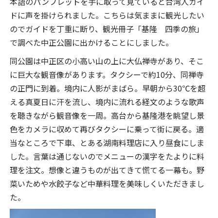
本語のパンフレットを手に取って見ていると台湾人ガイ
ドに声を掛けられました。こちらは気ままに観光したい
のでガイドを丁重に断り、観光冊子「基隆 四季の旅」
で調べた中正公園に出かけることにしました。
同公園は中正区の小高い山の上に大仏禅寺があり、そこ
に巨大な観音像があります。タクシーで約10分、同禅寺
の正門に到着。境内に人影がまばら。早朝から30℃を超
える真夏日に汗を流し、境内に流れる経文のような歌声
を聴きながら観音像を一周。高台から基隆港を眺望し景
色をカメラに収めて再びタクシーに乗って街に戻る。適
当なところで下車、とある湖南料理店に入り昼食にしま
した。言葉は通じないのでメニューの漢字をたよりに料
理を注文。想像と違うものが出てきて慌てる一幕も。野
菜いためや水餃子など中華料理を美味しくいただきまし
た。