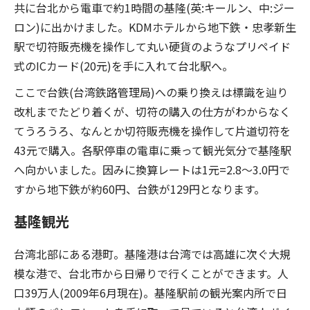
共に台北から電車で約1時間の基隆(英:キールン、中:ジー
ロン)に出かけました。KDMホテルから地下鉄・忠孝新生
駅で切符販売機を操作して丸い硬貨のようなプリペイド
式のICカード(20元)を手に入れて台北駅へ。
ここで台鉄(台湾鉄路管理局)への乗り換えは標識を辿り
改札までたどり着くが、切符の購入の仕方がわからなく
てうろうろ、なんとか切符販売機を操作して片道切符を
43元で購入。各駅停車の電車に乗って観光気分で基隆駅
へ向かいました。因みに換算レートは1元=2.8〜3.0円で
すから地下鉄が約60円、台鉄が129円となります。
基隆観光
台湾北部にある港町。基隆港は台湾では高雄に次ぐ大規
模な港で、台北市から日帰りで行くことができます。人
口39万人(2009年6月現在)。基隆駅前の観光案内所で日