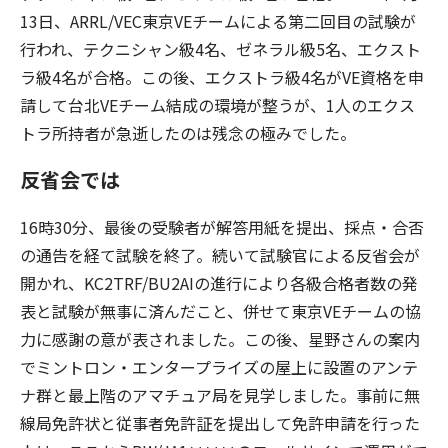
13日、ARRL/VEC東京VEチームによる第二回目の試験が
行われ、テクニシャン級4名、ゼネラル級5名、エクスト
ラ級4名が合格。この後、エクストラ級4名がVE資格を申
請して台北VEチーム結成の環境が整うが、1人のエクス
トラ所持者が急逝したのは残念の極みでした。
反省会では
16時30分、最後の受験者が解答用紙を提出、採点・合否
の通告を経て試験を終了。続いて試験官による反省会が
開かれ、KC2TRF/BU2AIの進行により各級合格者数の発
表と試験が無事に済んだこと、併せて東京VEチームの協
力に感謝の意が表されました。この後、星野さんの案内
でミントロン・エンタープライズの屋上に設置のアンテ
ナ群と最上階のアマチュア局を見学しました。事前に無
線局免許状と従事者免許証を提出して免許申請を行った