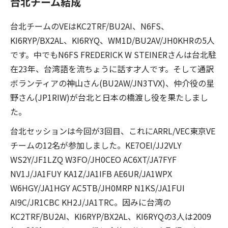
台北チーム結成
台北チームのVEはKC2TRF/BU2AI、N6FS、
KI6RYP/BX2AL、KI6RYQ、WM1D/BU2AV/JH0KHRの5人
です。中でもN6FS FREDERICK W STEINERさんは台北駐
在23年、台湾語を流ちょうに話す才人です。そして通訳
ボランティアの神山さん(BU2AW/JN3TVX)、仲介役の星
野さん(JP1RIW)が台北と日本の橋渡し役を果たしまし
た。
台北セッションは今回が3回目、これにARRL/VEC東京VE
チームの12名が参加しました。KE7OEI/JJ2VLY
WS2Y/JF1LZQ W3FO/JH0CEO AC6XT/JA7FYF
NV1J/JA1FUY KA1Z/JA1IFB AE6UR/JA1WPX
W6HGY/JA1HGY AC5TB/JH0MRP N1KS/JA1FUI
AI9C/JR1CBC KH2J/JA1TRC。因みに台湾の
KC2TRF/BU2AI、KI6RYP/BX2AL、KI6RYQの3人は2009