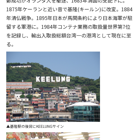
鄭成功がオランダ人を駆逐、1683年清国の支配下に。
1875年ケーランと近い音で基隆(キールン)に改変。1884
年清仏戦争。1895年日本が馬関条約により日本海軍が駐
留する軍港に。1984年コンテナ業務の取扱量世界第7位
を記録し、輸出入取扱総額台湾一の港湾として現在に至
る。
基隆駅の後背にKEELUNGサイン