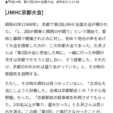
平成14年、第37回JMHC全国大会。前列右から3人目
[JMHC京都大会]
昭和43年(1968年)、京都で第3回JMHC全国大会が開かれ
た。「1、2回が関東と関西の中間で」という理由で、愛
知と静岡で開催されたのに対し、初めて地元が声をあげ
て大会を誘致したのが、この京都大会であった。久貝さ
んは「第2回大会に参加した時に、一緒に行った仲間が
次ぎは京都でやろうと話し合い、そう提案した。それだ
け、京都のわれわれは盛りあがっていた」と、その時の
雰囲気を説明する。
ただし、その時の資料は見つかっていない。「立派な大
会にしようと計画した。会場は京都駅近くの「ホテル佐
野屋」だった。「京都駅前の駐車場を利用させてもらっ
た。100名以上が集り、盛大だった」と久貝さんは思い
出を語る。この時「第3回」と銘打たなかったことが、