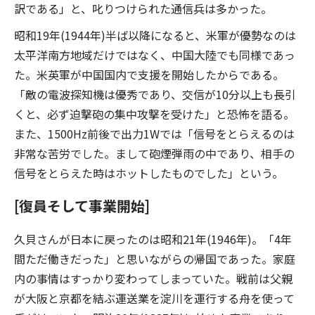
訳である」と、叱りつけられた通信兵は多かった。
昭和19年(1944年)半ば以降になると、米軍が優勢なのは
太平洋南方地域だけではなく、中国大陸でも同様であっ
た。米英軍が中国国内で支援を開始したからである。
「敵の電波探知機は優秀であり、交信が10分以上も長引
くと、必ず迫撃砲の集中攻撃を受けた」と恐怖を語る。
また、1500Hz前後で出力1Wでは「信号をとらえるのは
非常な苦労でした。まして砲煙弾雨の中であり、相手の
信号をとらえた時はホットしたものでした」という。
[復員そして事業開始]
久貝さんが日本に戻ったのは昭和21年(1946年)。「4年
間ただ働きだった」と思いながらの帰国であった。家庭
内の事情はすっかり変わってしまっていた。戦前は父親
が大阪と京都を結ぶ運送業を淀川を運行する舟を使って