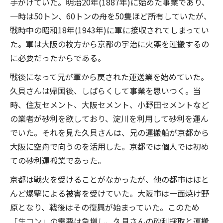
手がけていた。明治20年(1887年)に始めた事業であり、
一時は50トン、60トンの舟を50隻ほど所有していたが、
戦時中の昭和18年(1943年)に軍に接収されてしまってい
た。軍は大阪の枚方から京都の宇治に火薬を運搬するの
に必要だったからである。
戦後になって兄が軍から戻された運送業を始めていた。
久貝さんは帰国後、しばらくして事業を思いつく。当
時、住友セメント、大阪セメント、小野田セメントなど
の業者が砂利を欲しており、淀川を利用して砂利を運ん
でいた。それを見た久貝さんは、兄の運搬船が京都から
大阪に空舟で向うのを活用した。京都では個人では初め
ての砂利運搬業であった。
京都は戦火を受けることがなかったが、他の都市はほと
んど爆撃による被害を受けていた。大阪市は一面焼け野
原となり、戦後はその復興が始まっていた。このため
「生コン」の需要は急増し、久貝さんの砂利採取と運搬