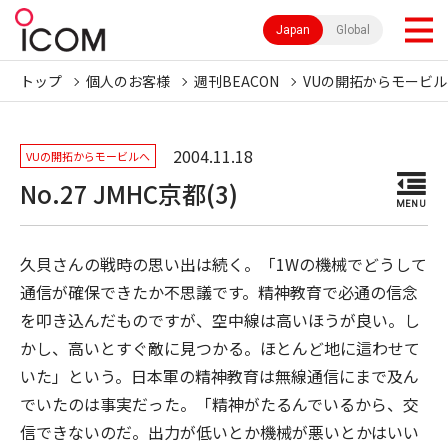
Japan
Global
トップ
個人のお客様
週刊BEACON
VUの開拓からモービル
2004.11.18
VUの開拓からモービルへ
No.27 JMHC京都(3)
MENU
久貝さんの戦時の思い出は続く。「1Wの機械でどうして
通信が確保できたか不思議です。精神教育で必通の信念
を叩き込んだものですが、空中線は高いほうが良い。し
かし、高いとすぐ敵に見つかる。ほとんど地に這わせて
いた」という。日本軍の精神教育は無線通信にまで及ん
でいたのは事実だった。「精神がたるんでいるから、交
信できないのだ。出力が低いとか機械が悪いとかはいい