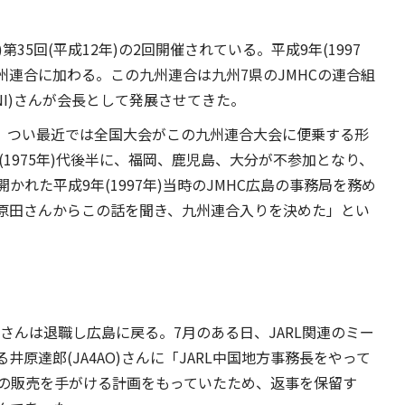
35回(平成12年)の2回開催されている。平成9年(1997
九州連合に加わる。この九州連合は九州7県のJMHCの連合組
NI)さんが会長として発展させてきた。
し、つい最近では全国大会がこの九州連合大会に便乗する形
(1975年)代後半に、福岡、鹿児島、大分が不参加となり、
れた平成9年(1997年)当時のJMHC広島の事務局を務め
場で原田さんからこの話を聞き、九州連合入りを決めた」とい
藤川さんは退職し広島に戻る。7月のある日、JARL関連のミー
原達郎(JA4AO)さんに「JARL中国地方事務長をやって
の販売を手がける計画をもっていたため、返事を保留す