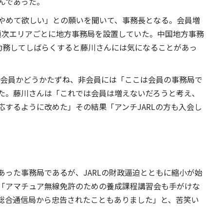
んであった。
やめて欲しい」との願いを聞いて、事務長となる。会員増
以降、順次エリアごとに地方事務局を設置していた。中国地方事務
勤務してしばらくすると藤川さんには気になることがあっ
の会員かどうかたずね、非会員には「ここは会員の事務局で
た。藤川さんは「これでは会員は増えないだろうと考え、
するように改めた」その結果「アンチJARLの方も入会し
った事務局であるが、JARLの財政逼迫とともに縮小が始
「アマチュア無線免許のための養成課程講習会も手がけな
総合通信局から忠告されたこともありました」と、苦笑い