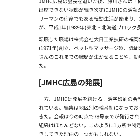
JMHC広島の会長を退いた後、藤川さんは
出席できない状態が続き次第にJMHCの活
リーマンの宿命でもある転勤生活が始まり、
が、平成1年(1989年)東北・北海道ブロッ
転職した職場は株式会社大日工業技研の福岡
(1971年)創立、ベット型マッサージ器、
さんのこれまでの職歴が生かせることや、勤
た。
[JMHC広島の発展]
一方、JMHCは発展を続ける。活字印刷の会
れている。編集は地区別の輪番制になってお
きた。会報は今の時点で78号までが発行され
組織はほとんどない。このように1ヵ所や特
きしてきた理由の一つかもしれない。