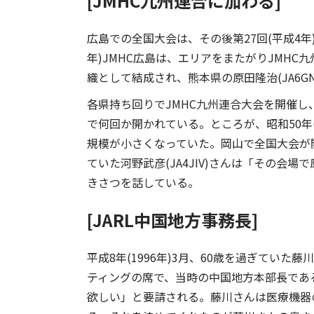
[JMHC九州連合に加わる]
広島での全国大会は、その後第27回(平成4年)第
年)JMHC広島は、エリアをまたがりJMHC
織として結成され、熊本県の原田隆治(JA6G
各県持ち回りでJMHC九州連合大会を開催
で何回か開かれている。ところが、昭和50年
規模が小さくなっていた。岡山で全国大会が開か
ていた河野武彦(JA4JIV)さんは「その会
きさつを話している。
[JARL中国地方事務長]
平成8年(1996年)3月、60歳を過ぎていた
ティングの席で、当時の中国地方本部長である井
欲しい」と要請される。藤川さんは医療機器