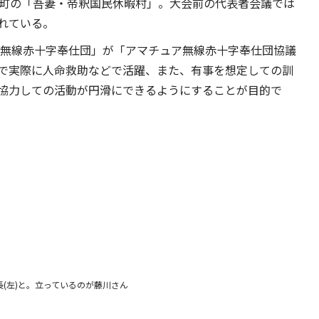
城町の「吾妻・帝釈国民休暇村」。大会前の代表者会議では
れている。
つの「無線赤十字奉仕団」が「アマチュア無線赤十字奉仕団協議
で実際に人命救助などで活躍、また、有事を想定しての訓
協力しての活動が円滑にできるようにすることが目的で
長(左)と。立っているのが藤川さん