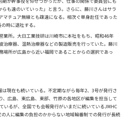
「何期か幹事役を仰せつかったが、仕事の関係で委員会にも
動からも遠のいていった」と言う。さらに、藤川さんはサラ
アマチュア無線とも疎遠になる。相次ぐ単身赴任であった
ク長の時に退社する。
営業所。大日工業技研は川崎市に本社をもち、昭和46年
低周波治療器、温熱治療器などの製造販売を行っていた。藤川
務場所が広島から近い福岡であることからの選択であっ
報は現在も続いている。不定期ながら毎年2、3号が発行さ
り、広島、東広島、東部、竹原の各地区が編集を担当して
ているが、全国でも会報発行がいまだに続いているJMHC
定の人に編集の負担のかからない地域輪番制での発行が長続