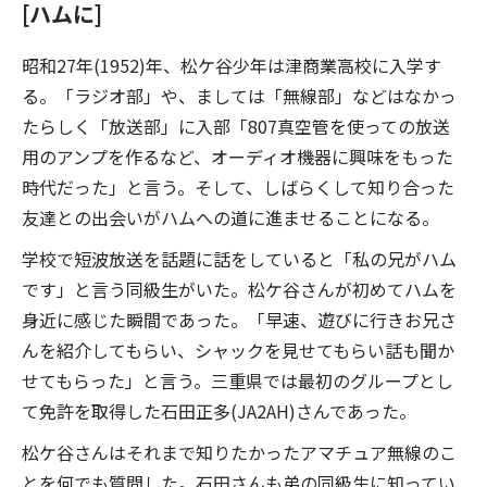
[ハムに]
昭和27年(1952)年、松ケ谷少年は津商業高校に入学す
る。「ラジオ部」や、ましては「無線部」などはなかっ
たらしく「放送部」に入部「807真空管を使っての放送
用のアンプを作るなど、オーディオ機器に興味をもった
時代だった」と言う。そして、しばらくして知り合った
友達との出会いがハムへの道に進ませることになる。
学校で短波放送を話題に話をしていると「私の兄がハム
です」と言う同級生がいた。松ケ谷さんが初めてハムを
身近に感じた瞬間であった。「早速、遊びに行きお兄さ
んを紹介してもらい、シャックを見せてもらい話も聞か
せてもらった」と言う。三重県では最初のグループとし
て免許を取得した石田正多(JA2AH)さんであった。
松ケ谷さんはそれまで知りたかったアマチュア無線のこ
とを何でも質問した。石田さんも弟の同級生に知ってい