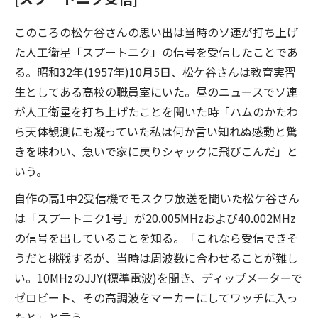
このころの松ケ谷さんの思い出は当時のソ連が打ち上げ
た人工衛星「スプートニク」の信号を受信したことであ
る。昭和32年(1957年)10月5日、松ケ谷さんは教育実習
生としてある高校の職員室にいた。昼のニュースでソ連
が人工衛星を打ち上げたことを聞いた時「ハムのかたわ
ら天体観測にも凝っていた私は何か言い知れぬ感動と驚
きを味わい、急いで家に戻りシャックに飛びこんだ」と
いう。
自作の高1中2受信機でモスクワ放送を聞いた松ケ谷さん
は「スプートニク1号」が20.005MHzおよび40.002MHz
の信号を出していることを知る。「これなら受信できそ
うだと挑戦するが、当時は周波数に合わせることが難し
い。10MHzのJJY(標準電波)を聞き、ディップメーターで
ゼロビート、その高調波をマーカーにしてワッチに入っ
たと」と言う。