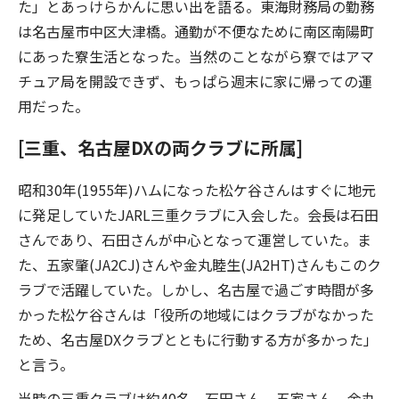
た」とあっけらかんに思い出を語る。東海財務局の勤務
は名古屋市中区大津橋。通勤が不便なために南区南陽町
にあった寮生活となった。当然のことながら寮ではアマ
チュア局を開設できず、もっぱら週末に家に帰っての運
用だった。
[三重、名古屋DXの両クラブに所属]
昭和30年(1955年)ハムになった松ケ谷さんはすぐに地元
に発足していたJARL三重クラブに入会した。会長は石田
さんであり、石田さんが中心となって運営していた。ま
た、五家肇(JA2CJ)さんや金丸睦生(JA2HT)さんもこのク
ラブで活躍していた。しかし、名古屋で過ごす時間が多
かった松ケ谷さんは「役所の地域にはクラブがなかった
ため、名古屋DXクラブとともに行動する方が多かった」
と言う。
当時の三重クラブは約40名。石田さん、五家さん、金丸