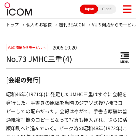
Japan
Global
トップ
個人のお客様
週刊BEACON
VUの開拓からモービル
2005.10.20
VUの開拓からモービルへ
No.73 JMHC三重(4)
MENU
[会報の発行]
昭和46年(1971年)に発足したJMHC三重はすぐに会報を
発行した。手書きの原稿を当時のジアゾ式複写機でコ
ピーしての配布だった。会報はやがて、手書き原稿は普
通紙複写機のコピーとなって写真も挿入され、さらに活
版印刷へと進んでいく。ピーク時の昭和48年(1973年)こ