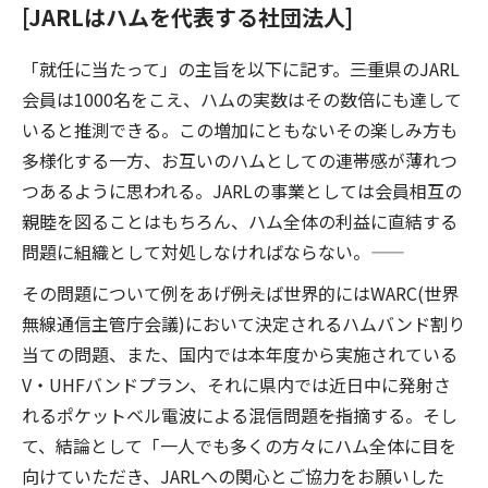
[JARLはハムを代表する社団法人]
「就任に当たって」の主旨を以下に記す。――三重県のJARL
会員は1000名をこえ、ハムの実数はその数倍にも達して
いると推測できる。この増加にともないその楽しみ方も
多様化する一方、お互いのハムとしての連帯感が薄れつ
つあるように思われる。JARLの事業としては会員相互の
親睦を図ることはもちろん、ハム全体の利益に直結する
問題に組織として対処しなければならない。――
その問題について例をあげ――例えば世界的にはWARC(世界
無線通信主管庁会議)において決定されるハムバンド割り
当ての問題、また、国内では本年度から実施されている
V・UHFバンドプラン、それに県内では近日中に発射さ
れるポケットベル電波による混信問題――を指摘する。そし
て、結論として「一人でも多くの方々にハム全体に目を
向けていただき、JARLへの関心とご協力をお願いした