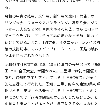
ろから51年(1976年)ころには毎月のように発行されてい
る。
会報の中身は総会、忘年会、新年会の案内・報告、ボー
リング大会、フォックスハンティング、遠乗り会、ソフ
トボール大会などの行事案内やその報告、さらに他アマ
チュアクラブ局、アマチュア局の紹介などを時に触れて
紹介している。また、TVI対策、イグニッションノイズ対
策の技術記事、マルチバイブレーターリレー回路の製作
記事も掲載されたりもした。
昭和48年(1973年)8月18、19日に県内の長島温泉で「第8
回JMHC全国大会」が開かれた。三重県では初の開催で
あり、愛知県をエリアとしている「JMHC東海」が全面
的に支援して行われた。愛知、三重、岐阜の東海3県の呼
称である「東海」を名乗っている「JMHC東海」との関
係については「両者の関係をすっきりしたらどうか、と
の意見も出たことがあったが、傘下に入る必要はないと