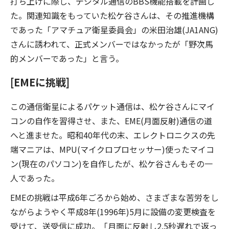
打ち上げに際し、デジタル通信のBBS機能搭載を計画し
た。関連知識をもっていた松ケ谷さんは、その推進機構
であった「アマチュア衛星委員会」の米田治雄(JA1ANG)
さんに誘われて、正式メンバーではなかったが「野次馬
的メンバーであった」と言う。
[EMEに挑戦]
この通信衛星によるパケット通信は、松ケ谷さんにマイ
コンの自作を習得させ、また、EME(月面反射)通信の道
へと進ませた。昭和40年代の末、エレクトロニクスの先
端マニアは、MPU(マイクロプロセッサー)使ったマイコ
ン(現在のパソコン)を自作したが、松ケ谷さんもその一
人であった。
EMEの挑戦は平成6年ごろから始め、さまざまな苦労をし
ながらようやく平成8年(1996年)5月に設備の変更検査を
受けて、送受信に成功。「月面に反射し2.5秒遅れで返っ