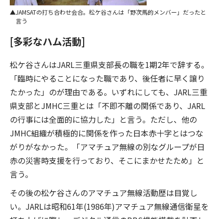
JAMSATの打ち合わせ会合。松ケ谷さんは「野次馬的メンバー」だったと
言う
[多彩なハム活動]
松ケ谷さんはJARL三重県支部長の職を1期2年で辞する。
「臨時にやることになった職であり、後任者に早く譲り
たかった」のが理由である。いずれにしても、JARL三重
県支部とJMHC三重とは「不即不離の関係であり、JARL
の行事には全面的に協力した」と言う。ただし、他の
JMHC組織が積極的に関係を作った日本赤十字とはつな
がりがなかった。「アマチュア無線の別なグループが日
赤の災害時支援を行っており、そこにまかせたため」と
言う。
その後の松ケ谷さんのアマチュア無線活動歴は目覚し
い。JARLは昭和61年(1986年)アマチュア無線通信衛星を