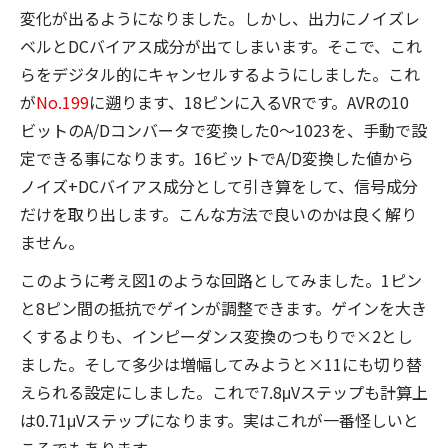
変化が出るようになりました。しかし、出力にノイズレ
ベルとDCバイアス成分が出てしまいます。そこで、これ
らをデジタル的にキャンセルするようにしました。これ
が
No.199
に遡ります、18ピンに入るVRです。AVRの10
ビットのA/Dコンバータで変換した0～1023を、手動で設
定できる事になります。16ビットでA/D変換した値から
ノイズ+DCバイアス成分として引き算をして、信号成分
だけを取り出します。こんな方法で良いのかは良く解り
ません。
このように考え図1のような回路としてみました。1ピン
と8ピン間の抵抗でゲインが調整できます。ゲインを大き
くするよりも、インピーダンス変換のつもりで×2とし
ました。そして多少は増幅してみようと×11にも切り替
えられる設定にしました。これで7.8μVステップも計算上
は0.71μVステップになります。実はこれが一番怪しいと