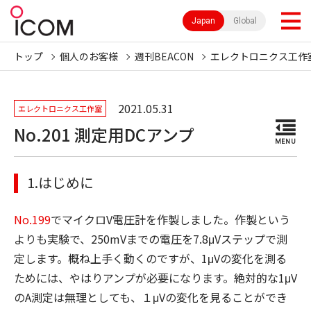
Japan
Global
トップ
個人のお客様
週刊BEACON
エレクトロニクス工作
2021.05.31
エレクトロニクス工作室
No.201 測定用DCアンプ
MENU
1.はじめに
No.199
でマイクロV電圧計を作製しました。作製という
よりも実験で、250mVまでの電圧を7.8μVステップで測
定します。概ね上手く動くのですが、1μVの変化を測る
ためには、やはりアンプが必要になります。絶対的な1μV
のA測定は無理としても、１μVの変化を見ることができ