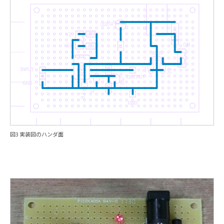
図3 実装図のハンダ面