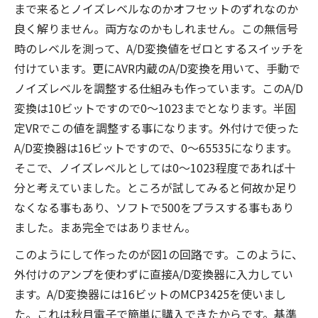
まで来るとノイズレベルなのかオフセットのずれなのか
良く解りません。両方なのかもしれません。この無信号
時のレベルを測って、A/D変換値をゼロとするスイッチを
付けています。更にAVR内蔵のA/D変換を用いて、手動で
ノイズレベルを調整する仕組みも作っています。このA/D
変換は10ビットですので0～1023までとなります。半固
定VRでこの値を調整する事になります。外付けで使った
A/D変換器は16ビットですので、0～65535になります。
そこで、ノイズレベルとしては0～1023程度であれば十
分と考えていました。ところが試してみると何故か足り
なくなる事もあり、ソフトで500をプラスする事もあり
ました。まあ完全ではありません。
このようにして作ったのが図1の回路です。このように、
外付けのアンプを使わずに直接A/D変換器に入力してい
ます。A/D変換器には16ビットのMCP3425を使いまし
た。これは秋月電子で簡単に購入できたからです。基準