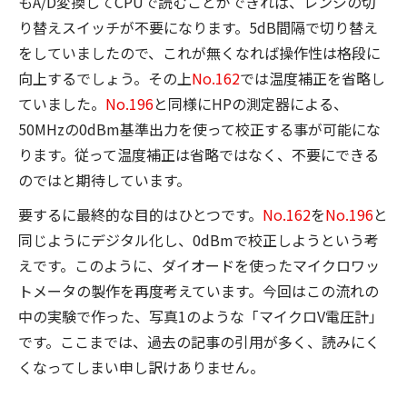
もA/D変換してCPUで読むことができれば、レンジの切
り替えスイッチが不要になります。5dB間隔で切り替え
をしていましたので、これが無くなれば操作性は格段に
向上するでしょう。その上
No.162
では温度補正を省略し
ていました。
No.196
と同様にHPの測定器による、
50MHzの0dBm基準出力を使って校正する事が可能にな
ります。従って温度補正は省略ではなく、不要にできる
のではと期待しています。
要するに最終的な目的はひとつです。
No.162
を
No.196
と
同じようにデジタル化し、0dBmで校正しようという考
えです。このように、ダイオードを使ったマイクロワッ
トメータの製作を再度考えています。今回はこの流れの
中の実験で作った、写真1のような「マイクロV電圧計」
です。ここまでは、過去の記事の引用が多く、読みにく
くなってしまい申し訳けありません。