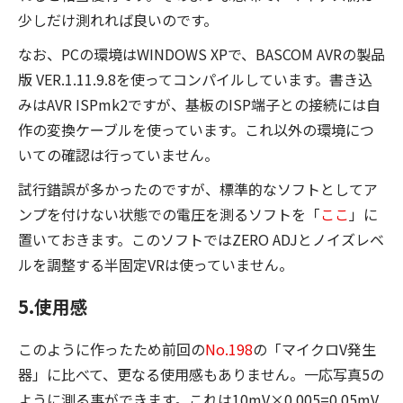
少しだけ測れれば良いのです。
なお、PCの環境はWINDOWS XPで、BASCOM AVRの製品
版 VER.1.11.9.8を使ってコンパイルしています。書き込
みはAVR ISPmk2ですが、基板のISP端子との接続には自
作の変換ケーブルを使っています。これ以外の環境につ
いての確認は行っていません。
試行錯誤が多かったのですが、標準的なソフトとしてア
ンプを付けない状態での電圧を測るソフトを「
ここ
」に
置いておきます。このソフトではZERO ADJとノイズレベ
ルを調整する半固定VRは使っていません。
5.使用感
このように作ったため前回の
No.198
の「マイクロV発生
器」に比べて、更なる使用感もありません。一応写真5の
ように測る事ができます。これは10mV×0.005=0.05mV